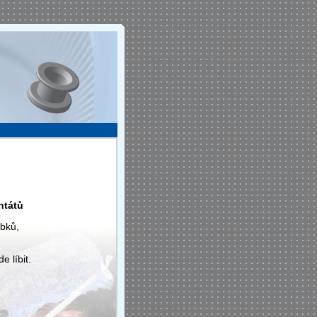
ntátů
obků,
 líbit.