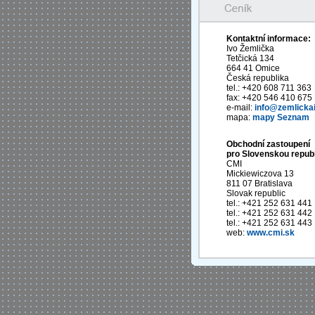
Kontaktní informace:
Ivo Žemlička
Tetčická 134
664 41 Omice
Česká republika
tel.: +420 608 711 363
fax: +420 546 410 675
e-mail:
info@zemlickai
mapa:
mapy Seznam
Obchodní zastoupení
pro Slovenskou republ
CMI
Mickiewiczova 13
811 07 Bratislava
Slovak republic
tel.: +421 252 631 441
tel.: +421 252 631 442
tel.: +421 252 631 443
web:
www.cmi.sk