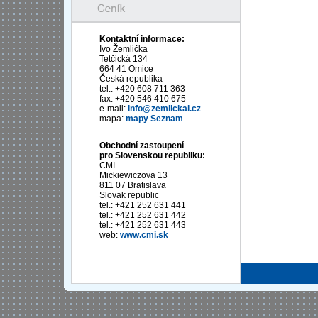
Kontaktní informace:
Ivo Žemlička
Tetčická 134
664 41 Omice
Česká republika
tel.: +420 608 711 363
fax: +420 546 410 675
e-mail:
info@zemlickai.cz
mapa:
mapy Seznam
Obchodní zastoupení
pro Slovenskou republiku:
CMI
Mickiewiczova 13
811 07 Bratislava
Slovak republic
tel.: +421 252 631 441
tel.: +421 252 631 442
tel.: +421 252 631 443
web:
www.cmi.sk