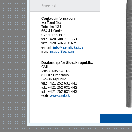
Contact information:
Ivo Žemlička
Tetčická 134
664 41 Omice
Czech republic
tel.: +420 608 711 363
fax: +420 546 410 675
e-mail:
info@zemlickai.cz
map:
mapy Seznam
Dealership for Slovak republic:
CMI
Mickiewiczova 13
811 07 Bratislava
Slovak republic
tel.: +421 252 631 441
tel.: +421 252 631 442
tel.: +421 252 631 443
web:
www.cmi.sk