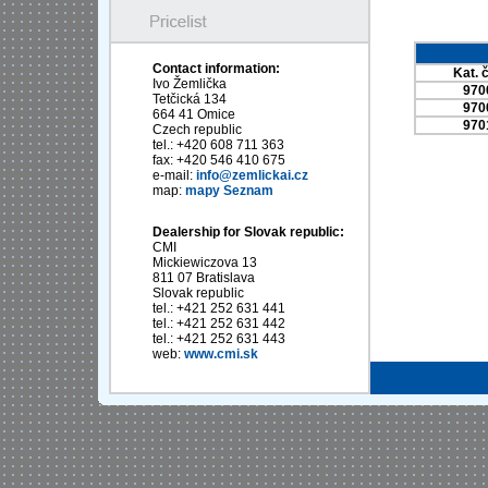
Contact information:
Kat. č
Ivo Žemlička
970
Tetčická 134
970
664 41 Omice
970
Czech republic
tel.: +420 608 711 363
fax: +420 546 410 675
e-mail:
info@zemlickai.cz
map:
mapy Seznam
Dealership for Slovak republic:
CMI
Mickiewiczova 13
811 07 Bratislava
Slovak republic
tel.: +421 252 631 441
tel.: +421 252 631 442
tel.: +421 252 631 443
web:
www.cmi.sk