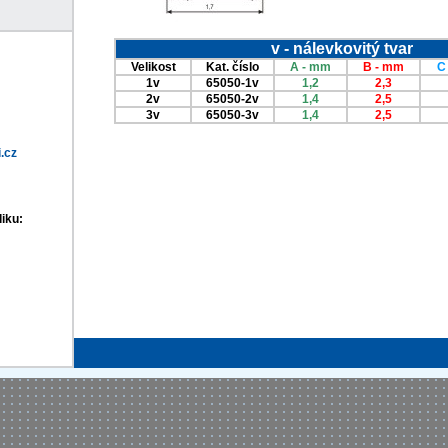
v - nálevkovitý tvar
Velikost
Kat. číslo
A - mm
B - mm
C
1v
65050-1v
1,2
2,3
2v
65050-2v
1,4
2,5
3v
65050-3v
1,4
2,5
.cz
iku: