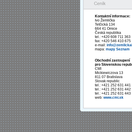
Kontaktní informace:
Ivo Žemlička
Tetčická 134
664 41 Omice
Česká republika
tel.: +420 608 711 363
fax: +420 546 410 675
e-mail:
info@zemlickai
mapa:
mapy Seznam
Obchodní zastoupení
pro Slovenskou republ
CMI
Mickiewiczova 13
811 07 Bratislava
Slovak republic
tel.: +421 252 631 441
tel.: +421 252 631 442
tel.: +421 252 631 443
web:
www.cmi.sk